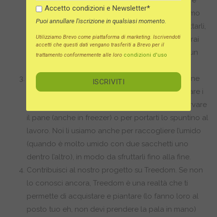
Tutte le nostre spedizioni sono inviate in pacchi e
Accetto condizioni e Newsletter*
riempitivi di recupero, che a nostra volta riceviamo
Puoi annullare l'iscrizione in qualsiasi momento.
dai fornitori. Fai anche tu la stessa cosa, non buttarli,
Utilizziamo Brevo come piattaforma di marketing. Iscrivendoti
conservali in modo da usarli ogni volta che dovrai
accetti che questi dati vengano trasferiti a Brevo per il
spedire qualcosa (ad esempio con Vinted, con un
trattamento conformemente alle loro
condizioni d'uso
reso…)
Usa i sacchetti di carta più volte: se sono in buone
condizioni, anche se un po’ stropicciati, puoi usare i
sacchetti di carta nella tua dispensa, per conservare
il pane (anche in freezer) o per portarti lo spuntino al
lavoro. Noi li usiamo anche per raccogliere l’umido
(quando è molto umido con due sacchetti uno
dentro l’altro), in modo da sfruttarli fino alla fine.
Contribuisci al nostro progetto su Treedom. Se non
lo conosci ancora, Treedom è una realtà che ti
permette di acquistare e piantare (lo fanno loro al
posto tuo eh, non devi prendere la pala in mano)