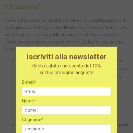
E il trasporto?
Certo il trasporto è impattante. Meno di scegliere prodotti
nella plastica nella grande distribuzione, ma comunque ha
un suo peso. Ecco quindi alcuni consigli che abbiamo
pensato appositamente per rendere la tua spesa ancora
più sostenibile.
Iscriviti alla newsletter
Unisci le forze: una delle accortezze che puoi fare
Ricevi subito uno sconto del 10%
prima di fare un ordine sul nostro sito è chiedere alle
sul tuo prossimo acquisto
persone che conosci e che vedi spesso se hanno
E-mail*
anche loro bisogno di qualcosa. Unire le vostre
spese, permetterà a noi di fare un unico invio,
diminuendo i trasporti su ruota e renderà la tua
Nome*
spesa anche più economica, riducendo la
spedizione.
Cognome*
Riutilizza il materiale da imballaggio, noi lo facciamo!