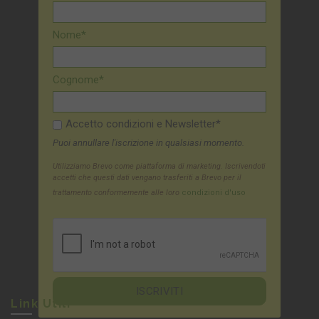
Nome*
Cognome*
Accetto condizioni e Newsletter*
Puoi annullare l'iscrizione in qualsiasi momento.
Utilizziamo Brevo come piattaforma di marketing. Iscrivendoti
accetti che questi dati vengano trasferiti a Brevo per il
trattamento conformemente alle loro
condizioni d'uso
Link Utili