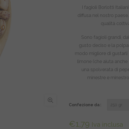
da
I fagioli Borlotti Italia
diffusa nel nostro paese.
€1
qualità coltiv
a
Sono fagioli grandi, da
€5
gusto deciso e la polpa l
modo migliore di gustarli 
limone (che aiuta anche ad
una spolverata di pep
minestre e minestro
Confezione da
€
1,79
Iva inclusa