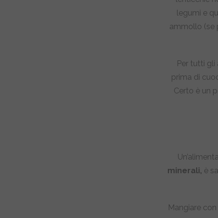
legumi e qu
ammollo (se p
Per tutti gl
prima di cuoc
Certo è un 
Un’aliment
minerali,
è sa
Mangiare con r