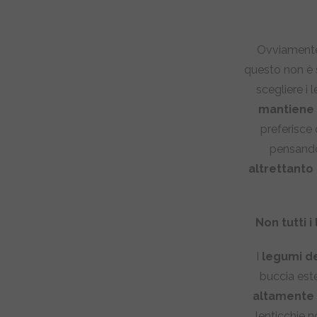
Ovviamente 
questo non è 
scegliere i
mantiene p
preferisce 
pensando 
altrettanto
Non tutti 
I
legumi de
buccia este
altamente d
lenticchie 