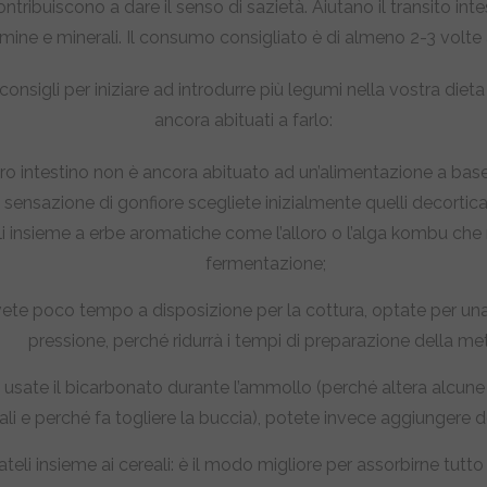
contribuiscono a dare il senso di sazietà. Aiutano il transito int
amine e minerali. Il consumo consigliato è di almeno 2-3 volte
consigli per iniziare ad introdurre più legumi nella vostra dieta
ancora abituati a farlo:
tro intestino non è ancora abituato ad un’alimentazione a base
a sensazione di gonfiore scegliete inizialmente quelli decortica
i insieme a erbe aromatiche come l’alloro o l’alga kombu che 
fermentazione;
vete poco tempo a disposizione per la cottura, optate per un
pressione, perché ridurrà i tempi di preparazione della me
 usate il bicarbonato durante l’ammollo (perché altera alcune
ali e perché fa togliere la buccia), potete invece aggiungere d
teli insieme ai cereali: è il modo migliore per assorbirne tutto