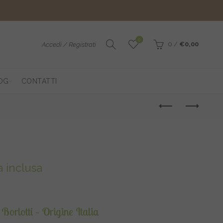
0
0
/
€
0,00
Accedi / Registrati
OG
CONTATTI
scia
a inclusa
ezzo:
 Borlotti – Origine Italia