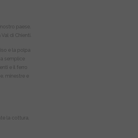
l nostro paese.
Val di Chienti.
iso e la polpa
una semplice
nti e il ferro
e, minestre e
e la cottura.