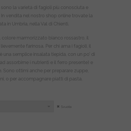
ni sono la varietà di fagioli più conosciuta e
 In vendita nel nostro shop online trovate la
,79
ata in Umbria, nella Val di Chienti.
l colore marmorizzato bianco rossastro, il
,00
ievemente farinosa. Per chi ama i fagioli, il
è una semplice insalata tiepida, con un po’ di
 assorbirne i nutrienti e il ferro presente) e
e. Sono ottimi anche per preparare zuppe,
ni, o per accompagnare piatti di pasta.
Svuota