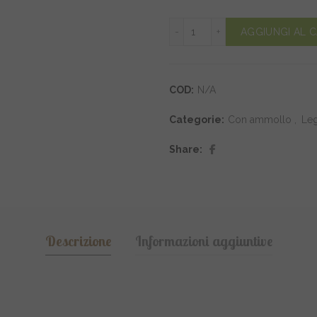
Fagioli Borlotti Italiani quan
AGGIUNGI AL 
COD:
N/A
Categorie:
Con ammollo
,
Le
Share
Descrizione
Informazioni aggiuntive