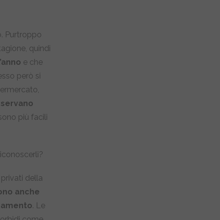
o. Purtroppo
agione, quindi
l’anno
e che
sso però si
upermercato,
onservano
no più facili
conoscerli?
 privati della
sono anche
zamento
. Le
morbidi come