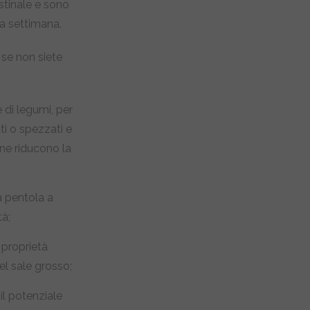
estinale e sono
 a settimana.
 se non siete
 di legumi, per
ti o spezzati e
ne riducono la
a pentola a
tà;
 proprietà
el sale grosso;
 il potenziale