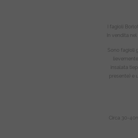
I fagioli Borl
In vendita nel
Sono fagioli 
lievemente 
insalata tiep
presente) e 
Circa 30-40m