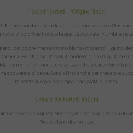
Fagioli Borlotti – Origine Italia
otti Italiani sono la varietà di fagioli più conosciuta e diffusa ne
 nostro shop online trovate la qualità coltivata in Umbria, nella 
grandi, dal colore marmorizzato bianco rossastro, il gusto dec
farinosa. Per chi ama i fagioli, il modo migliore di gustarli è 
ida, con un po’ di limone (che aiuta anche ad assorbirne i nutrie
una spolverata di pepe. Sono ottimi anche per preparare zupp
minestroni, o per accompagnare piatti di pasta.
Cottura dei borlotti italiani
in (a seconda dei gusti). Non aggiungere acqua fredda durant
Necessitano di ammollo.