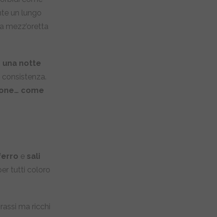
nte un lungo
na mezz’oretta
 una notte
a consistenza.
ione… come
ferro
e
sali
per tutti coloro
rassi ma ricchi