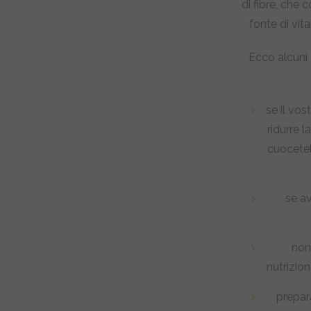
di fibre, che 
fonte di vit
Ecco alcuni 
se il vos
ridurre l
cuocetel
se a
non
nutrizion
prepara