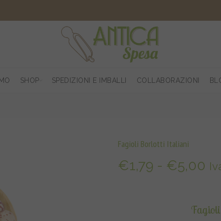
AMO
SHOP
SPEDIZIONI E IMBALLI
COLLABORAZIONI
BL
Fagioli Borlotti Italiani
Fa
€
1,79
-
€
5,00
Iv
di
pr
Fagioli