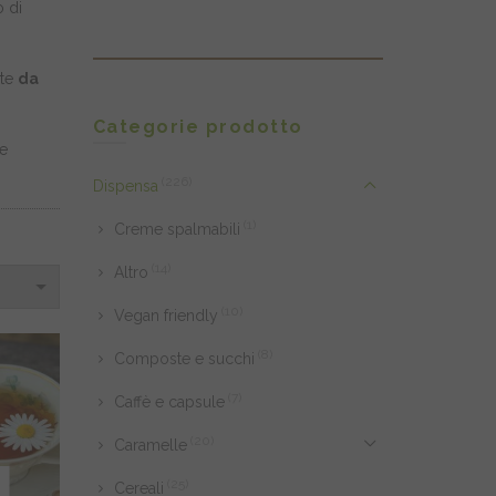
o di
ste
da
Categorie prodotto
re
(226)
Dispensa
(1)
Creme spalmabili
(14)
Altro
(10)
Vegan friendly
(8)
Composte e succhi
(7)
Caffè e capsule
(20)
Caramelle
(25)
Cereali