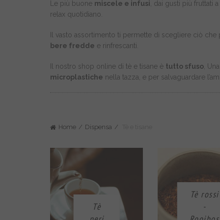
Le più buone
miscele e infusi
, dai gusti più fruttat
relax quotidiano.
Il vasto assortimento ti permette di scegliere ciò che 
bere fredde
e rinfrescanti.
Il nostro shop online di tè e tisane è
tutto sfuso
, Una
microplastiche
nella tazza, e per salvaguardare l’amb
Home
Dispensa
Tè e tisane
Tè rossi
Tè
-
neri
Rooibos