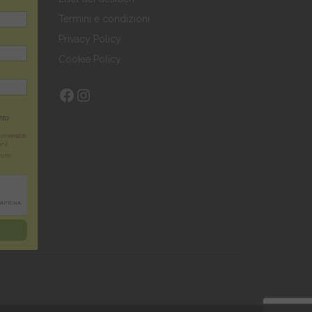
Termini e condizioni
Privacy Policy
Cookie Policy
Facebook
Instagram
nto.
scrivendoti
r il
'uso