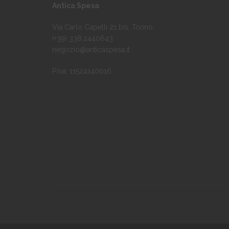
Antica Spesa
prodotto
prodott
Via Carlo Capelli 21 bis, Torino
(+39) 338.2440643
negozio@anticaspesa.it
P.iva: 11524140016