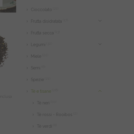
(21)
Cioccolato
(17)
Frutta disidratata
(13)
Frutta secca
(32)
Legumi
(22)
Miele
(6)
Semi
(21)
Spezie
(26)
Tè e tisane
cia
 inclusa
(10)
Tè neri
zzo:
(2)
Tè rossi - Rooibos
(6)
50
Tè verdi