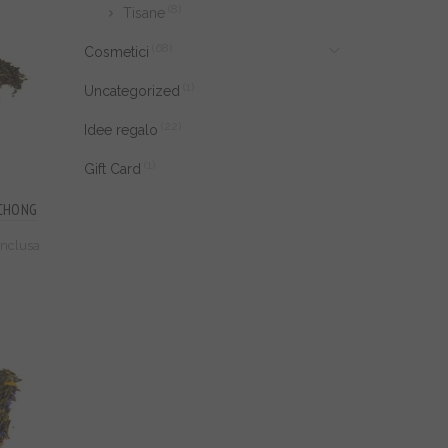
(8)
Tisane
,00
(68)
Cosmetici
(1)
Uncategorized
(22)
Idee regalo
(1)
Gift Card
UCHONG
cia
 inclusa
zzo:
80
,50