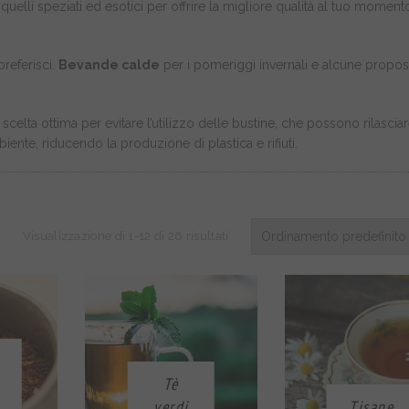
i a quelli speziati ed esotici per offrire la migliore qualità al tuo moment
preferisci.
Bevande calde
per i pomeriggi invernali e alcune propo
 scelta ottima per evitare l’utilizzo delle bustine, che possono rilascia
iente, riducendo la produzione di plastica e rifiuti.
Visualizzazione di 1-12 di 26 risultati
Tè
verdi
Tisane