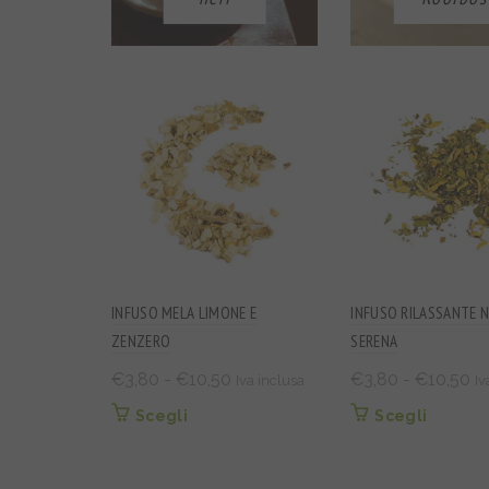
INFUSO MELA LIMONE E
INFUSO RILASSANTE 
ZENZERO
SERENA
Fascia
Fa
€
3,80
-
€
10,50
€
3,80
-
€
10,50
Iva inclusa
Iv
di
di
Questo
Questo
Scegli
Scegli
prezzo:
pr
prodotto
prodott
da
d
ha
ha
€3,80
€3
più
più