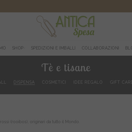
AMO
SHOP
SPEDIZIONI E IMBALLI
COLLABORAZIONI
BL
Tè e tisane
ALL
DISPENSA
COSMETICI
IDEE REGALO
GIFT CAR
e rossi (rooibos), originari da tutto il Mondo.