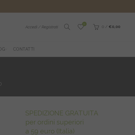
0
0
/
€
0,00
Accedi / Registrati
OG
CONTATTI
D
SPEDIZIONE GRATUITA
per ordini superiori
a 59 euro (Italia)