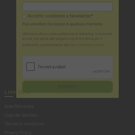
Accetto condizioni e Newsletter*
Puoi annullare l'iscrizione in qualsiasi momento.
Utilizziamo Brevo come piattaforma di marketing. Iscrivendoti
accetti che questi dati vengano trasferiti a Brevo per il
trattamento conformemente alle loro
condizioni d'uso
Link Utili
Area Personale
Lista dei desideri
Termini e condizioni
Privacy Policy