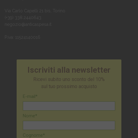
Via Carlo Capelli 21 bis, Torino
(+39) 338.2440643
negozio@anticaspesa.it
P.iva: 11524140016
Iscriviti alla newsletter
Ricevi subito uno sconto del 10%
sul tuo prossimo acquisto
E-mail*
Nome*
Cognome*