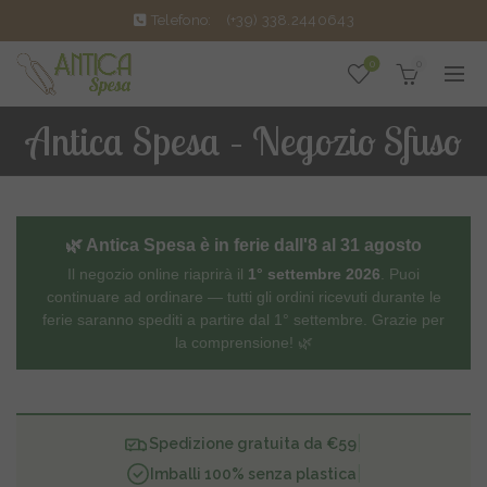
Telefono:
(+39) 338.2440643
0
0
Antica Spesa – Negozio Sfuso
🌿 Antica Spesa è in ferie dall'8 al 31 agosto
Il negozio online riaprirà il
1° settembre 2026
. Puoi
continuare ad ordinare — tutti gli ordini ricevuti durante le
ferie saranno spediti a partire dal 1° settembre. Grazie per
la comprensione! 🌿
|
Spedizione gratuita da €59
|
Imballi 100% senza plastica