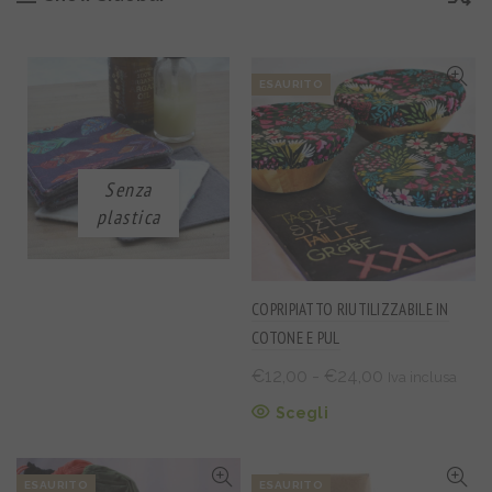
ESAURITO
Senza
plastica
COPRIPIATTO RIUTILIZZABILE IN
COTONE E PUL
Fascia
€
12,00
-
€
24,00
Iva inclusa
di
Questo
Scegli
prezzo:
prodotto
da
ha
€12,00
più
ESAURITO
ESAURITO