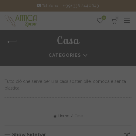
Telefono:
(+39) 338.2440643
0
0
Casa
CATEGORIES
Tutto ciò che serve per una casa sostenibile, comoda e senza
plastica!
Home
Casa
Show Sidebar