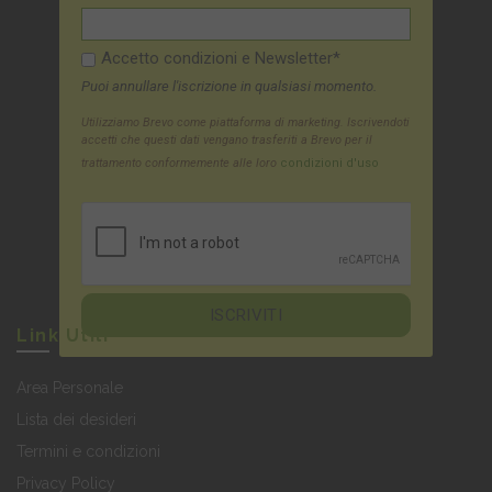
Accetto condizioni e Newsletter*
Puoi annullare l'iscrizione in qualsiasi momento.
Utilizziamo Brevo come piattaforma di marketing. Iscrivendoti
accetti che questi dati vengano trasferiti a Brevo per il
trattamento conformemente alle loro
condizioni d'uso
Link Utili
Area Personale
Lista dei desideri
Termini e condizioni
Privacy Policy