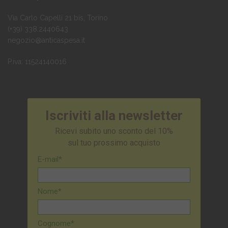
Via Carlo Capelli 21 bis, Torino
(+39) 338.2440643
negozio@anticaspesa.it
P.iva: 11524140016
Iscriviti alla newsletter
Ricevi subito uno sconto del 10%
sul tuo prossimo acquisto
E-mail*
Nome*
Cognome*