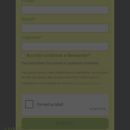
E-mail*
Nome*
Cognome*
Accetto condizioni e Newsletter*
Puoi annullare l'iscrizione in qualsiasi momento.
Utilizziamo Brevo come piattaforma di marketing. Iscrivendoti
accetti che questi dati vengano trasferiti a Brevo per il
trattamento conformemente alle loro
condizioni d'uso
Link Utili