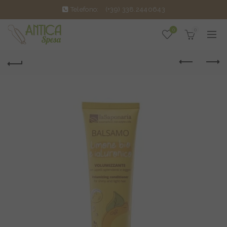
Telefono:
(+39) 338.2440643
0
0