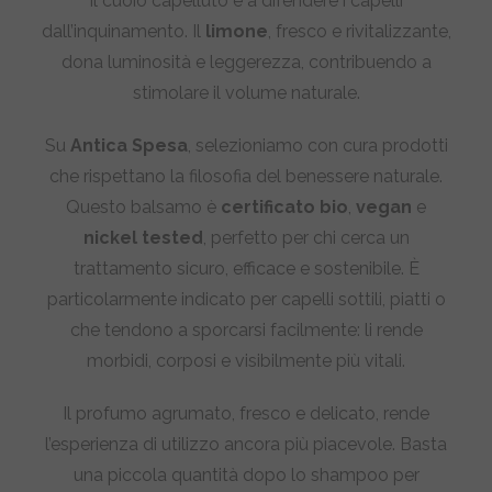
il cuoio capelluto e a difendere i capelli
dall’inquinamento. Il
limone
, fresco e rivitalizzante,
dona luminosità e leggerezza, contribuendo a
stimolare il volume naturale.
Su
Antica Spesa
, selezioniamo con cura prodotti
che rispettano la filosofia del benessere naturale.
Questo balsamo è
certificato bio
,
vegan
e
nickel tested
, perfetto per chi cerca un
trattamento sicuro, efficace e sostenibile. È
particolarmente indicato per capelli sottili, piatti o
che tendono a sporcarsi facilmente: li rende
morbidi, corposi e visibilmente più vitali.
Il profumo agrumato, fresco e delicato, rende
l’esperienza di utilizzo ancora più piacevole. Basta
una piccola quantità dopo lo shampoo per