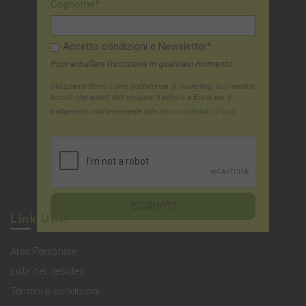
Cognome*
Accetto condizioni e Newsletter*
Puoi annullare l'iscrizione in qualsiasi momento.
Utilizziamo Brevo come piattaforma di marketing. Iscrivendoti
accetti che questi dati vengano trasferiti a Brevo per il
trattamento conformemente alle loro
condizioni d'uso
Link Utili
Area Personale
Lista dei desideri
Termini e condizioni