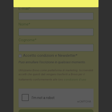
sul tuo prossimo acquisto
E-mail*
Nome*
Cognome*
Accetto condizioni e Newsletter*
Puoi annullare l'iscrizione in qualsiasi momento.
Utilizziamo Brevo come piattaforma di marketing. Iscrivendoti
accetti che questi dati vengano trasferiti a Brevo per il
trattamento conformemente alle loro
condizioni d'uso