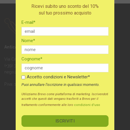
Ricevi subito uno sconto del 10%
sul tuo prossimo acquisto
E-mail*
Nome*
Antica Spesa
Cognome*
Via Carlo Capelli 21 bis, Torino
(+39) 338.2440643
negozio@anticaspesa.it
Accetto condizioni e Newsletter*
P.iva: 11524140016
Puoi annullare l'iscrizione in qualsiasi momento.
Utilizziamo Brevo come piattaforma di marketing. Iscrivendoti
accetti che questi dati vengano trasferiti a Brevo per il
trattamento conformemente alle loro
condizioni d'uso
Iscriviti alla newsletter
Ricevi subito uno sconto del 10%