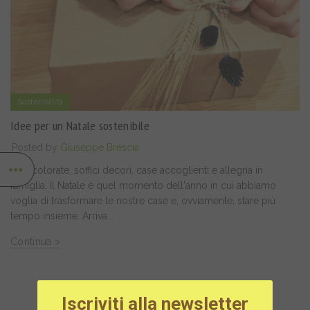
Sostenibilità
Idee per un Natale sostenibile
Posted by
Giuseppe Brescia
Luci colorate, soffici decori, case accoglienti e allegria in
famiglia. Il Natale è quel momento dell'anno in cui abbiamo
voglia di trasformare le nostre case e, ovviamente, stare più
tempo insieme. Arriva...
Continua >
Iscriviti alla newsletter