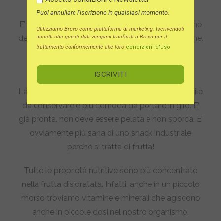
rallentano l’assorbimento.
Puoi annullare l'iscrizione in qualsiasi momento.
E’ bene comunque non esagerare con l’assunzione
Utilizziamo Brevo come piattaforma di marketing. Iscrivendoti
accetti che questi dati vengano trasferiti a Brevo per il
della frutta contenente zucchero nella lavorazione.
trattamento conformemente alle loro
condizioni d'uso
Poca acqua, tante proprietà
La frutta che ha subito la disidratazione è più facile
da conservare e più comoda da portare in giro. E’
già pronta, non deve essere pelata e non sporca. E’
ovviamente più sana di uno snack industriale
perché si tratta di frutta!
Tutte le proprietà nutritive sono più concentrate
nella frutta disidratata. Infatti, anche in un piccolo
morso troviamo vitamine e minerali che agiscono
anche in piccole dosi nel nostro organismo,