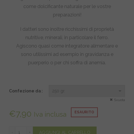
€21,00
come dolcificante naturale per le vostre
preparazioni!
I datteri sono inoltre ricchissimi di proprietà
nutritive, minerali, in particolare il ferro.
Agiscono quasi come integratore alimentare e
sono utilissimi ad esempio in gravidanza e
puerperio o per chi soffra di anemia.
Confezione da
Svuota
€
7,90
ESAURITO
Iva inclusa
datteri Medjoul quantità
AGGIUNGI AL CARRELLO