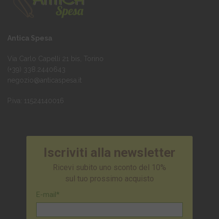
scelte
essere
nella
scelte
pagina
nella
del
pagina
Antica Spesa
prodotto
del
prodotto
Via Carlo Capelli 21 bis, Torino
(+39) 338.2440643
negozio@anticaspesa.it
P.iva: 11524140016
Iscriviti alla newsletter
Ricevi subito uno sconto del 10%
sul tuo prossimo acquisto
E-mail*