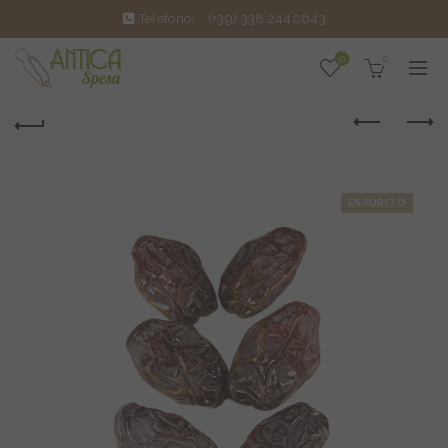
Telefono:
(+39) 338.2440643
0
0
ESAURITO