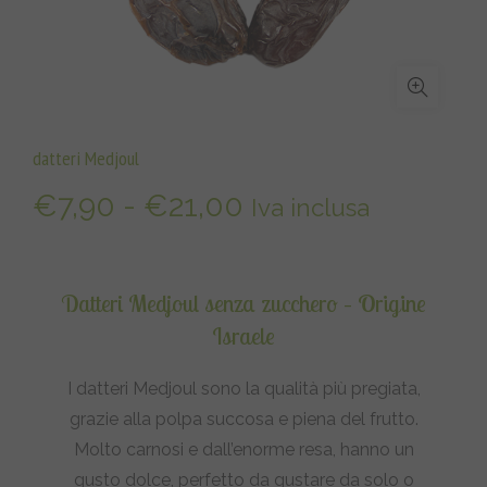
datteri Medjoul
Fascia
€
7,90
-
€
21,00
Iva inclusa
di
prezzo:
Datteri Medjoul senza zucchero – Origine
Israele
da
I datteri Medjoul sono la qualità più pregiata,
€7,90
grazie alla polpa succosa e piena del frutto.
a
Molto carnosi e dall’enorme resa, hanno un
gusto dolce, perfetto da gustare da solo o