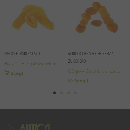
MELONE DISIDRATATO
ALBICOCCHE SECCHE SENZA
ZUCCHERO
Fascia
€
4,90
-
€
14,90
Iva inclusa
di
Fascia
€
6,90
-
€
25,00
Iva inclusa
Questo
Scegli
prezzo:
di
prodotto
Questo
Scegli
da
prezzo:
ha
prodotto
€4,90
più
da
ha
varianti.
a
€6,90
più
Le
varianti.
€14,90
a
opzioni
Le
€25,00
possono
opzioni
essere
possono