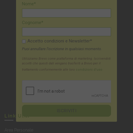
Nome*
Cognome*
Accetto condizioni e Newsletter*
Puoi annullare l'iscrizione in qualsiasi momento.
Utilizziamo Brevo come piattaforma di marketing. Iscrivendoti
accetti che questi dati vengano trasferiti a Brevo per il
trattamento conformemente alle loro
condizioni d'uso
Link Utili
Area Personale