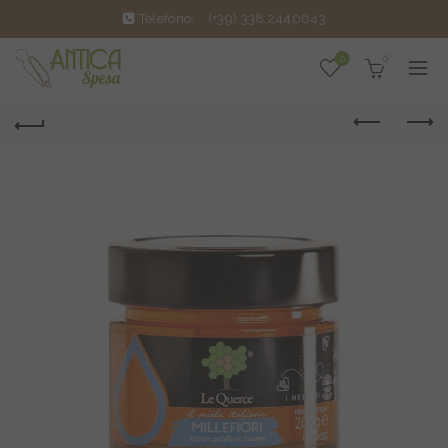
Telefono:
(+39) 338.2440643
0
0