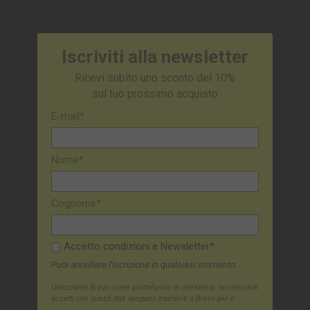
Iscriviti alla newsletter
Ricevi subito uno sconto del 10%
sul tuo prossimo acquisto
E-mail*
Nome*
Cognome*
Accetto condizioni e Newsletter*
Puoi annullare l'iscrizione in qualsiasi momento.
Utilizziamo Brevo come piattaforma di marketing. Iscrivendoti
accetti che questi dati vengano trasferiti a Brevo per il