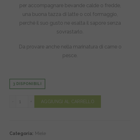
per accompagnare bevande calde o fredde,
una buona tazza di latte o col formaggio,
perché il suo gusto ne esalta il sapore senza
sovrastarlo.
Da provare anche nella marinatura di carne o
pesce.
3 DISPONIBILI
miele millefiori 400 grammi quantità
AGGIUNGI AL CARRELLO
Categoria:
Miele