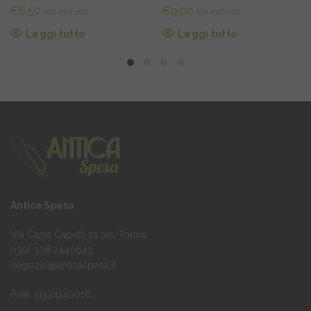
€
6,50
€
9,00
Iva inclusa
Iva inclusa
Leggi tutto
Leggi tutto
Antica Spesa
Via Carlo Capelli 21 bis, Torino
(+39) 338.2440643
negozio@anticaspesa.it
P.iva: 11524140016