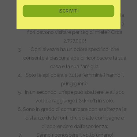
alveari
, di cui 200.000 solo in Italia.
In ogni singolo volo di ricognizione, una sola
ape può visitare dai 50 ai 100 fiori. Ma quanti
fiori devono visitare per 1kg di miele? Circa
2.737.500!
Ogni alveare ha un odore specifico, che
consente a ciascuna ape di riconoscere la sua
casa e la sua famiglia.
Solo le api operaie (tutte femmine!) hanno il
pungiglione.
In un secondo, un’ape può sbattere le ali 200
volte e raggiunge i 24km/h in volo.
Sono in grado di comunicare con esattezza le
distanze delle fonti di cibo alle compagne e
di apprendere dall’esperienza.
Sanno riconoscere il volto umano!