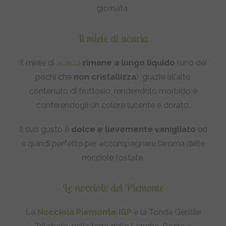
giornata.
Il miele di acacia
Il miele di
acacia
rimane a lungo liquido
(uno dei
pochi che
non cristallizza
), grazie all’alto
contenuto di fruttosio, rendendolo morbido e
conferendogli un colore lucente e dorato.
Il suo gusto è
dolce e lievemente vanigliato
ed
è quindi perfetto per accompagnare l’aroma delle
nocciole tostate.
Le nocciole del Piemonte
La
Nocciola Piemonte IGP
è la Tonda Gentile