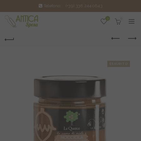
Telefono:
(+39) 338.2440643
0
0
ESAURITO