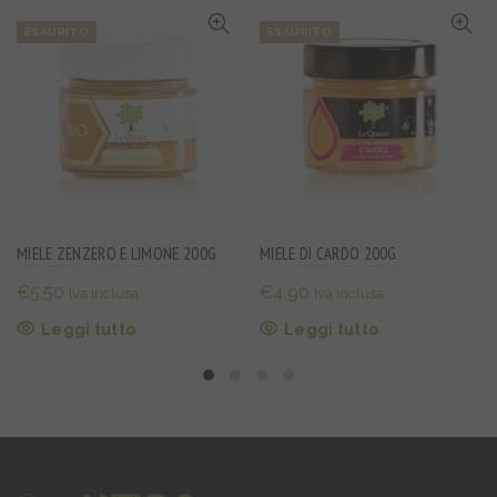
essere
ESAURITO
ESAURITO
scelte
nella
pagina
del
prodotto
MIELE ZENZERO E LIMONE 200G
MIELE DI CARDO 200G
€
5,50
€
4,90
Iva inclusa
Iva inclusa
Leggi tutto
Leggi tutto