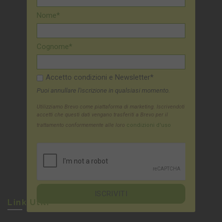
Nome*
Cognome*
Accetto condizioni e Newsletter*
Puoi annullare l'iscrizione in qualsiasi momento.
Utilizziamo Brevo come piattaforma di marketing. Iscrivendoti
accetti che questi dati vengano trasferiti a Brevo per il
trattamento conformemente alle loro
condizioni d'uso
Link Utili