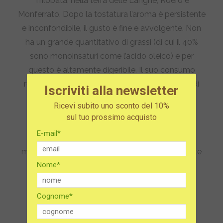
Trilobata, nella terra delle Langhe, Roero e
Monferrato. Dopo la tostatura l’aroma è persistente
e inconfondibile, il gusto è fine e avvolgente. Non
ha un grande quantitativo di grassi (di cui il 40%
sono monoinsaturi come l’acido oleico) e per
questo è altamente digeribile. Il suo consumo
regolare aiuta quindi a mantenere bassi i livelli di
Iscriviti alla newsletter
colesterolo “cattivo” nel sangue.
Ricevi subito uno sconto del 10%
sul tuo prossimo acquisto
Ingredienti
:
E-mail*
miele di acacia 78%, pasta di
Nocciola
Piemonte
Nome*
I.G.P. 22%
Tabella nutrizionale
Cognome*
(valori medi) per 100 g: