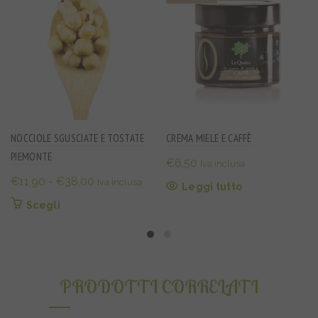
NOCCIOLE SGUSCIATE E TOSTATE
CREMA MIELE E CAFFÈ
PIEMONTE
€
6,50
Iva inclusa
Fascia
€
11,90
-
€
38,00
Iva inclusa
Leggi tutto
di
Questo
Scegli
prezzo:
prodotto
da
ha
€11,90
più
varianti.
a
PRODOTTI CORRELATI
Le
€38,00
opzioni
possono