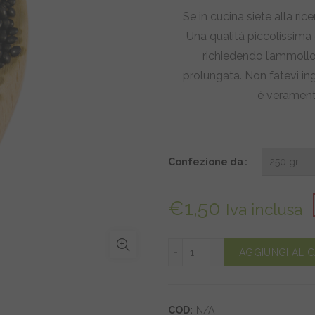
d
Se in cucina siete alla ric
Una qualità piccolissima 
€1
richiedendo l’ammollo
a
prolungata. Non fatevi ing
è verament
€
Confezione da
€
1,50
Iva inclusa
Lenticchie nere Beluga qua
AGGIUNGI AL 
COD:
N/A