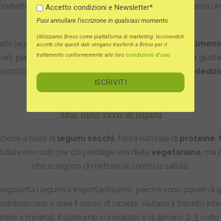
referite procedere comunque all’ammollo sarà sufficiente u
Accetto condizioni e Newsletter*
o un’oretta prima della cottura).
Puoi annullare l'iscrizione in qualsiasi momento.
Utilizziamo Brevo come piattaforma di marketing. Iscrivendoti
i altri legumi invece è importante lasciarli in
ammollo almeno
accetti che questi dati vengano trasferiti a Brevo per il
trattamento conformemente alle loro
condizioni d'uso
erli, per assicurarsi un piatto morbido, digeribile e della giust
prodotto che richiede un minimo di programmazione e
dediz
ogni cosa buona!
Una dieta ricca di legumi
azione a base di
legumi secchi,
fonte naturale di
proteine
,
lutare non solo per chi predilige una dieta
vegetariana
, ma 
che scelgono di mettere al centro la salute.
egolarità i legumi è importantissimo, perché sono poveri di g
contribuiscono a dare il senso di sazietà. Aiutano il transito int
amine e minerali. Il consumo consigliato è di almeno 2-3 volte