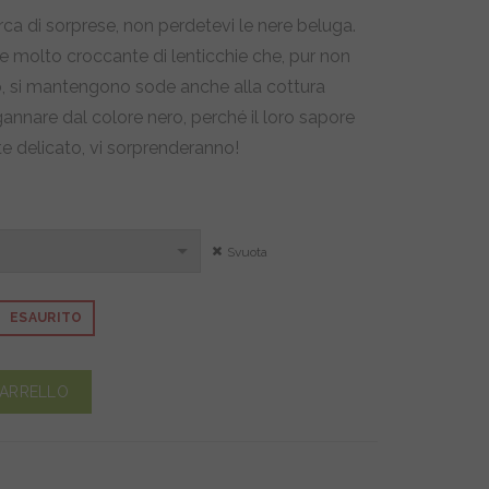
a
erca di sorprese, non perdetevi le nere beluga.
e molto croccante di lenticchie che, pur non
,50
, si mantengono sode anche alla cottura
annare dal colore nero, perché il loro sapore
e delicato, vi sorprenderanno!
4,50
Svuota
ESAURITO
ntità
CARRELLO