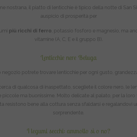
ne nostrana, il piatto di lenticchie è tipico della notte di San
auspicio di prosperità per
gumi
più ricchi di ferro
, potassio fosforo e magnesio, ma a
vitamine (A, C, E e il gruppo B).
Lenticchie nere Beluga
 negozio potrete trovare lenticchie per ogni gusto, grandezz
icerca di qualcosa di inaspettato, scegliete il colore nero, le l
 piccole ma buonissime. Molto delicate al palato, per la loro
 resistono bene alla cottura senza sfaldarsi e regalandovi u
sorprendente.
I legumi secchi: ammollo sì o no?