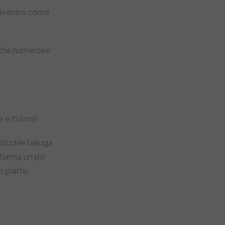
 Silvestro come
nche numerose
a e colore!
enticchie beluga
 forma un po’
n piatto