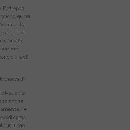
o. Purtroppo
agione, quindi
l’anno
e che
sso però si
upermercato,
onservano
no più facili
conoscerli?
 privati della
sono anche
zamento
. Le
morbidi come
nte un lungo