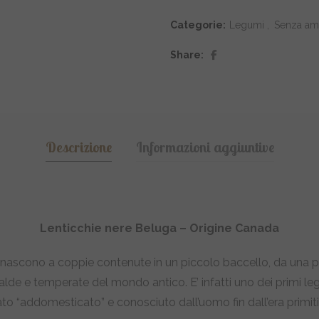
Categorie:
Legumi
,
Senza am
Share
Descrizione
Informazioni aggiuntive
Lenticchie nere Beluga – Origine Canada
 nascono a coppie contenute in un piccolo baccello, da una 
calde e temperate del mondo antico. E’ infatti uno dei primi l
ato “addomesticato” e conosciuto dall’uomo fin dall’era primiti