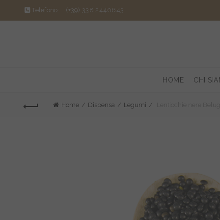
Telefono:
(+39) 338.2440643
HOME
CHI SI
Home
Dispensa
Legumi
Lenticchie nere Belu