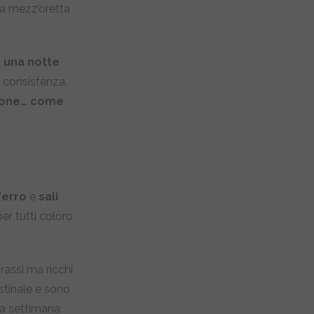
na mezz’oretta
 una notte
a consistenza.
ione… come
ferro
e
sali
per tutti coloro
rassi ma ricchi
estinale e sono
 a settimana.