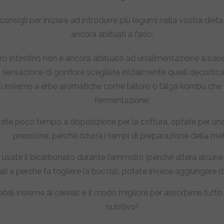
consigli per iniziare ad introdurre più legumi nella vostra dieta
ancora abituati a farlo:
tro intestino non è ancora abituato ad un’alimentazione a base
a sensazione di gonfiore scegliete inizialmente quelli decortica
i insieme a erbe aromatiche come l’alloro o l’alga kombu che 
fermentazione;
vete poco tempo a disposizione per la cottura, optate per un
pressione, perché ridurrà i tempi di preparazione della me
 usate il bicarbonato durante l’ammollo (perché altera alcune
ali e perché fa togliere la buccia), potete invece aggiungere d
teli insieme ai cereali: è il modo migliore per assorbirne tutto
nutritivo!