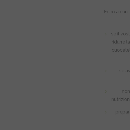
Ecco alcuni 
se il vos
ridurre l
cuocetel
se a
non
nutrizion
prepara