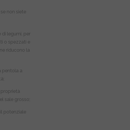
 se non siete
 di legumi, per
ti o spezzati e
ne riducono la
a pentola a
tà;
 proprietà
el sale grosso;
 il potenziale