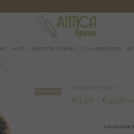
AMO
SHOP
SPEDIZIONI E IMBALLI
COLLABORAZIONI
BL
ga
Lenticchie nere Beluga
ESAURITO
Fa
€
1,50
-
€
4,50
Iv
di
pr
Lenticchie 