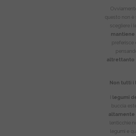
Ovviamente 
questo non è 
scegliere i
mantiene p
preferisce 
pensando 
altrettanto
Non tutti 
I
legumi de
buccia este
altamente d
lenticchie 
legumi e qu