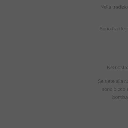
Nella tradizio
Sono fra i le
Nel nostro
Se siete alla r
sono piccole
bombata