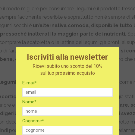
il modo migliore per consumare i legumi è il prodotto fresc
sempre facilmente reperibile e soprattutto non è sempre di st
 legumi secchi è
un’alternativa comoda, disponibile tutto 
ressoché inalterati la maggior parte dei nutrienti.
Spe
comprare la scatoletta o la lattina dei legumi già pronti al s
di fare più in fretta. In realtà
i legumi già pronti non si c
Iscriviti alla newsletter
 bene, contengono conservanti
e non è sempre vero che so
Ricevi subito uno sconto del 10%
da preparare!
sul tuo prossimo acquisto
i legumi secchi infatti hanno bisogno di ammollo:
come ri
E-mail*
corticati o spezzati
(fave, piselli, lenticchie…) sono già stati
Nome*
riore e per questo, oltre che essere
veloci da preparare, 
igeribili,
adatti anche ai bambini più piccoli in fase di
svez
Cognome*
non decorticate e i fagioli dell’occhio sono comunque molto 
indi possono essere cotti direttamente, senza necessariame