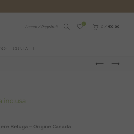
0
0
/
€
0,00
Accedi / Registrati
OG
CONTATTI
scia
a inclusa
ezzo:
nere Beluga – Origine Canada