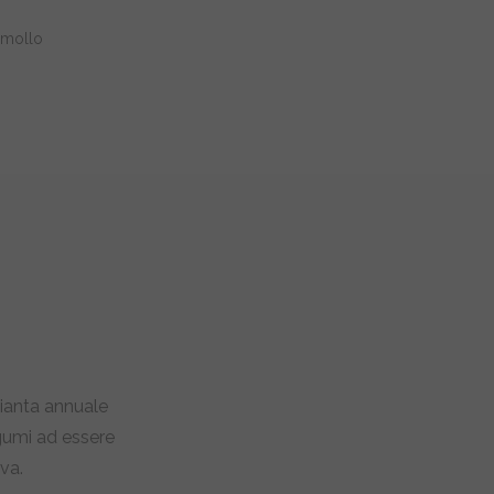
mollo
pianta annuale
egumi ad essere
va.