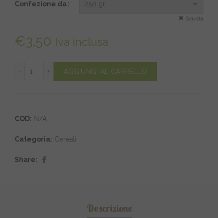
€10,00
Confezione da
Svuota
€
3,50
Iva inclusa
Corn Flakes classici biologici quantità
AGGIUNGI AL CARRELLO
COD:
N/A
Categoria:
Cereali
Share
Descrizione