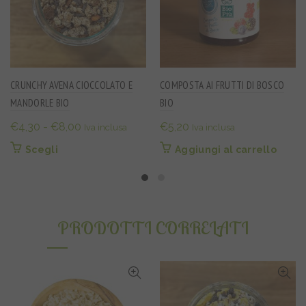
CRUNCHY AVENA CIOCCOLATO E
COMPOSTA AI FRUTTI DI BOSCO
MANDORLE BIO
BIO
Fascia
€
4,30
-
€
8,00
€
5,20
Iva inclusa
Iva inclusa
di
Questo
Scegli
Aggiungi al carrello
prezzo:
prodotto
da
ha
€4,30
più
varianti.
a
PRODOTTI CORRELATI
Le
€8,00
opzioni
possono
essere
scelte
nella