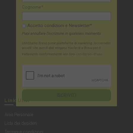
Cognome*
Accetto condizioni e Newsletter*
Puoi annullare l'iscrizione in qualsiasi momento.
Utilizziamo Brevo come piattaforma di marketing. Iscrivendoti
accetti che questi dati vengano trasferiti a Brevo per il
trattamento conformemente alle loro
condizioni d'uso
Link Utili
Area Personale
Lista dei desideri
Termini e condizioni