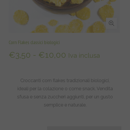
Corn Flakes classici biologici
Fascia
€
3,50
-
€
10,00
Iva inclusa
di
prezzo:
Croccanti corn flakes tradizionali biologici,
ideali per la colazione o come snack. Vendita
da
sfusa e senza zuccheri aggiunti, per un gusto
€3,50
semplice e naturale.
a