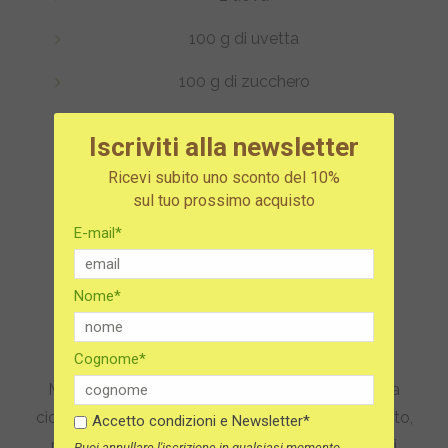
100 g di uvetta
100 g di zucchero
100 g di burro morbido
Iscriviti alla newsletter
350 g di farina
Ricevi subito uno sconto del 10%
sul tuo prossimo acquisto
16 g di lievito per dolci
E-mail*
Corn flakes q.b.
Zucchero a velo q.b.
Nome*
Preparazione:
Cognome*
Metti l’uvetta in ammollo in acqua fredda. In una
ciotola, lavora le uova con zucchero, burro e lievito,
Accetto condizioni e Newsletter*
poi incorpora la farina poco alla volta. Aggiungi
Puoi annullare l'iscrizione in qualsiasi momento.