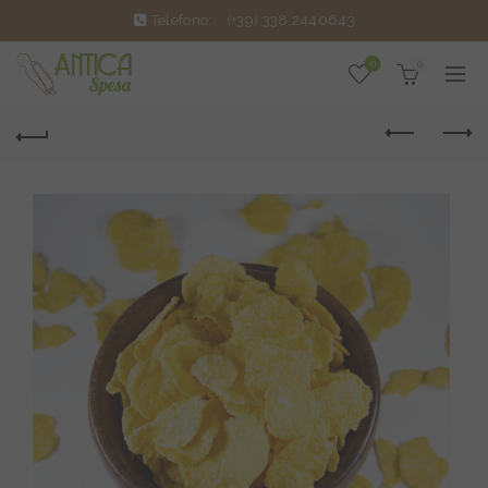
Telefono:
(+39) 338.2440643
0
0