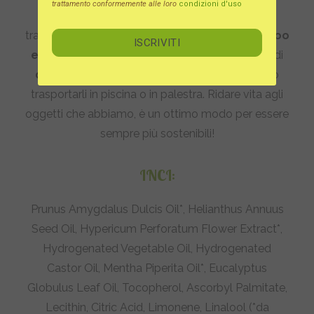
trattamento conformemente alle loro
condizioni d'uso
ed altri materiali da cancelleria. Inoltre si può
trasformare
nel contenitore ideale di shampoo
e balsami solidi
e altri detergenti e saponi solidi
quando siamo in viaggio
o quando vogliamo
trasportarli in piscina o in palestra. Ridare vita agli
oggetti che abbiamo, è un ottimo modo per essere
sempre più sostenibili!
INCI
:
Prunus Amygdalus Dulcis Oil*, Helianthus Annuus
Seed Oil, Hypericum Perforatum Flower Extract*,
Hydrogenated Vegetable Oil, Hydrogenated
Castor Oil, Mentha Piperita Oil*, Eucalyptus
Globulus Leaf Oil, Tocopherol, Ascorbyl Palmitate,
Lecithin, Citric Acid, Limonene, Linalool (*da