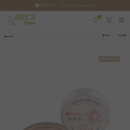
Telefono:
(+39) 338.2440643
0
0
ESAURITO