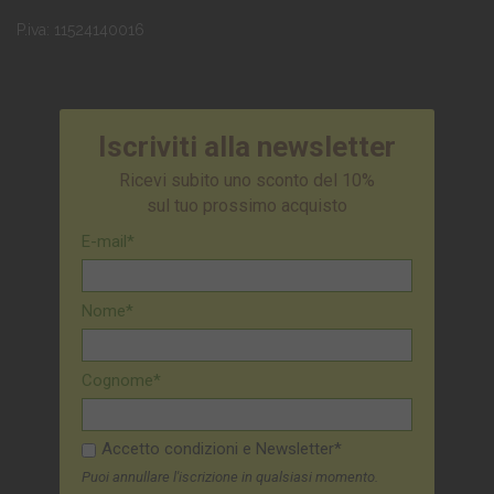
P.iva: 11524140016
Iscriviti alla newsletter
Ricevi subito uno sconto del 10%
sul tuo prossimo acquisto
E-mail*
Nome*
Cognome*
Accetto condizioni e Newsletter*
Puoi annullare l'iscrizione in qualsiasi momento.