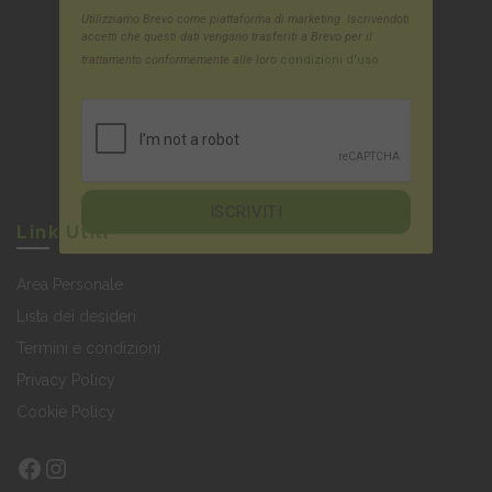
Utilizziamo Brevo come piattaforma di marketing. Iscrivendoti
accetti che questi dati vengano trasferiti a Brevo per il
trattamento conformemente alle loro
condizioni d'uso
Link Utili
Area Personale
Lista dei desideri
Termini e condizioni
Privacy Policy
Cookie Policy
Facebook
Instagram