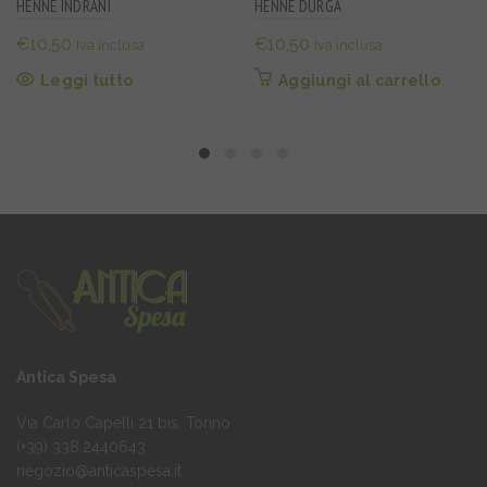
HENNÈ INDRANI
HENNÈ DURGA
€
10,50
€
10,50
Iva inclusa
Iva inclusa
Leggi tutto
Aggiungi al carrello
Antica Spesa
Via Carlo Capelli 21 bis, Torino
(+39) 338.2440643
negozio@anticaspesa.it