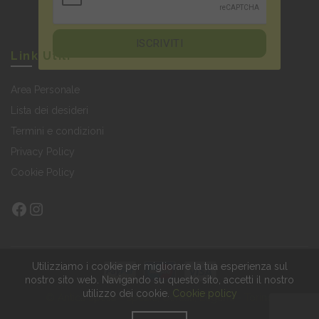
Link Utili
Area Personale
Lista dei desideri
Termini e condizioni
Privacy Policy
Cookie Policy
Facebook
Instagram
Utilizziamo i cookie per migliorare la tua esperienza sul
nostro sito web.
Navigando su questo sito, accetti il nostro
utilizzo dei cookie.
Cookie policy
© Antica Spesa - Spezie, Cereali, Legumi - Torino