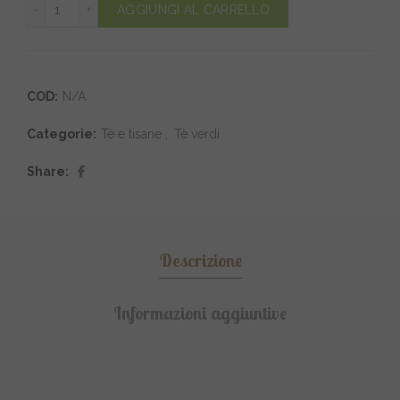
tè verde Kukicha biologico 3 anni quantità
AGGIUNGI AL CARRELLO
COD:
N/A
Categorie:
Tè e tisane
,
Tè verdi
Share
Descrizione
Informazioni aggiuntive