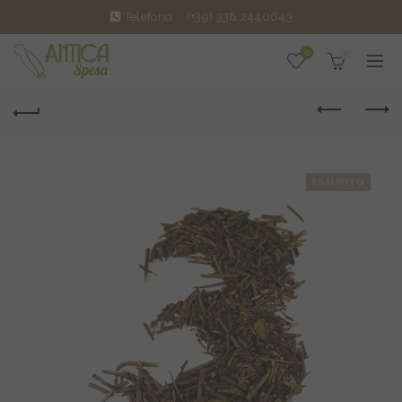
Telefono:
(+39) 338.2440643
0
0
ESAURITO