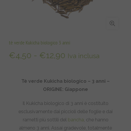
tè verde Kukicha biologico 3 anni
Fascia
€
4,50
-
€
12,90
Iva inclusa
di
prezzo:
Tè verde Kukicha biologico – 3 anni –
ORIGINE: Giappone
da
Il Kukicha biologico di 3 anni è costituito
€4,50
esclusivamente dai piccioli delle foglie e dai
a
rametti più sottili del
bancha
, che hanno
almeno 3 anni. Assai gradevole, totalmente