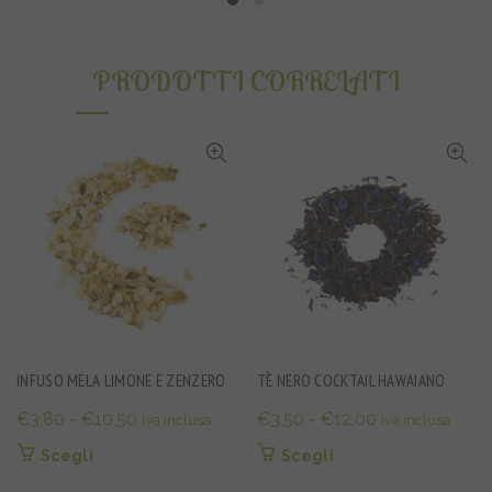
ha
ha
€3,90
€3,20
più
più
varianti.
varianti.
a
a
PRODOTTI CORRELATI
Le
Le
€10,00
€11,50
opzioni
opzioni
possono
possono
essere
essere
scelte
scelte
nella
nella
pagina
pagina
del
del
prodotto
prodotto
INFUSO MELA LIMONE E ZENZERO
TÈ NERO COCKTAIL HAWAIANO
Fascia
Fascia
€
3,80
-
€
10,50
€
3,50
-
€
12,00
Iva inclusa
Iva inclusa
di
di
Questo
Questo
Scegli
Scegli
prezzo:
prezzo:
prodotto
prodotto