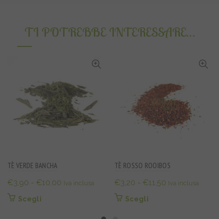
TI POTREBBE INTERESSARE…
TÈ VERDE BANCHA
TÈ ROSSO ROOIBOS
Fascia
Fascia
€
3,90
-
€
10,00
€
3,20
-
€
11,50
Iva inclusa
Iva inclusa
di
di
Questo
Questo
Scegli
Scegli
prezzo:
prezzo:
prodotto
prodotto
da
da