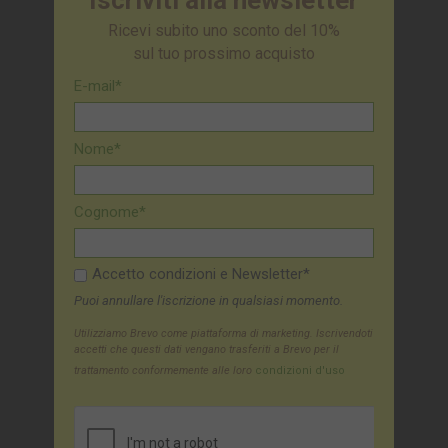
Iscriviti alla newsletter
Ricevi subito uno sconto del 10%
sul tuo prossimo acquisto
E-mail*
Nome*
Cognome*
Accetto condizioni e Newsletter*
Puoi annullare l'iscrizione in qualsiasi momento.
Utilizziamo Brevo come piattaforma di marketing. Iscrivendoti
accetti che questi dati vengano trasferiti a Brevo per il
trattamento conformemente alle loro
condizioni d'uso