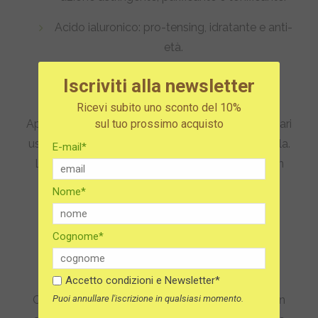
Acido ialuronico
: pro-tensing, idratante e anti-
età.
Iscriviti alla newsletter
Modalità d’uso
Ricevi subito uno sconto del 10%
sul tuo prossimo acquisto
Applica una piccola quantità su viso umido, magari
usando un idrolato, formendo una sottile pellicola.
E-mail*
Lasciala in posa 10-15 minuti, poi risciacqua con
acqua tiepida. Si consiglia l’uso 1-2 volte a
Nome*
settimana, oppure per un uso specifico come
multimasking.
Cognome*
Ora anche eco-friendly
Accetto condizioni e Newsletter*
Puoi annullare l'iscrizione in qualsiasi momento.
Confezionata in un vasetto di vetro con tappo in