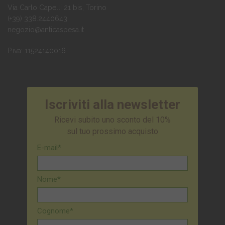
Via Carlo Capelli 21 bis, Torino
(+39) 338.2440643
negozio@anticaspesa.it
P.iva: 11524140016
Iscriviti alla newsletter
Ricevi subito uno sconto del 10%
sul tuo prossimo acquisto
E-mail*
Nome*
Cognome*