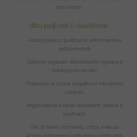
zero waste.
Attivi purificanti & riequilibranti
Acido azelaico
: purificante, uniformante e
anticomedoni.
Carbone vegetale
: detossinante, rigenera e
rivitalizza l’incarnato.
Prebiotico di cicoria
: riequilibra il microbiota
cutaneo.
Argilla bianca e verde
: assorbenti, lenitive e
purificanti.
Olio di Neem, rosmarino, ortica, melissa
:
azione astringente, purificante e tonificante.