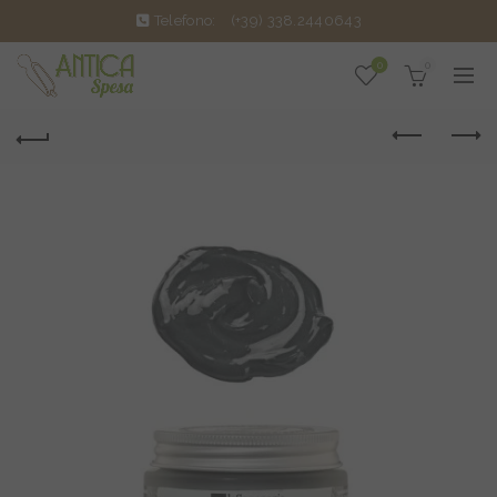
Telefono:
(+39) 338.2440643
0
0