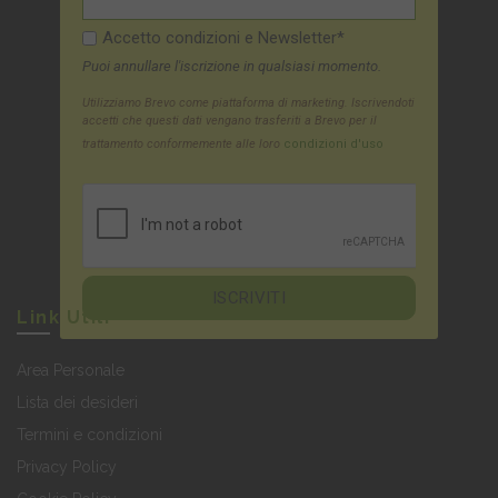
Accetto condizioni e Newsletter*
Puoi annullare l'iscrizione in qualsiasi momento.
Utilizziamo Brevo come piattaforma di marketing. Iscrivendoti
accetti che questi dati vengano trasferiti a Brevo per il
trattamento conformemente alle loro
condizioni d'uso
Link Utili
Area Personale
Lista dei desideri
Termini e condizioni
Privacy Policy