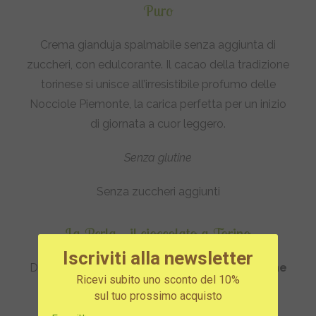
Puro
Crema gianduja spalmabile senza aggiunta di
zuccheri, con edulcorante. Il cacao della tradizione
torinese si unisce all’irresistibile profumo delle
Nocciole Piemonte, la carica perfetta per un inizio
di giornata a cuor leggero.
Senza glutine
Senza zuccheri aggiunti
La Perla – il cioccolato a Torino
Iscriviti alla newsletter
Dal 1992 La Perla di Torino entra nella
tradizione
Ricevi subito uno sconto del 10%
dolciaria piemontese
, il cui punto di forza
sul tuo prossimo acquisto
diventa presto il
tartufo
.