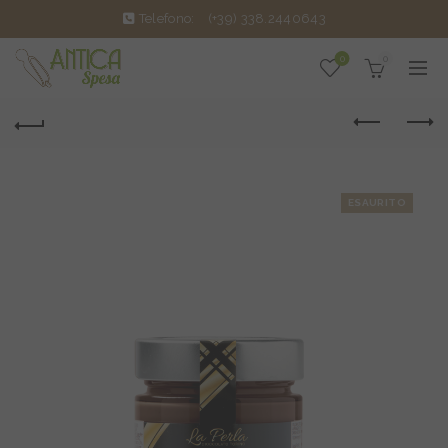
Telefono:
(+39) 338.2440643
0
0
ESAURITO