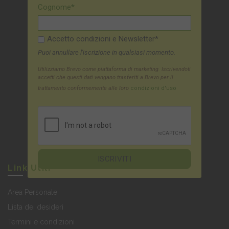
Cognome*
Accetto condizioni e Newsletter*
Puoi annullare l'iscrizione in qualsiasi momento.
Utilizziamo Brevo come piattaforma di marketing. Iscrivendoti
accetti che questi dati vengano trasferiti a Brevo per il
trattamento conformemente alle loro
condizioni d'uso
Link Utili
Area Personale
Lista dei desideri
Termini e condizioni