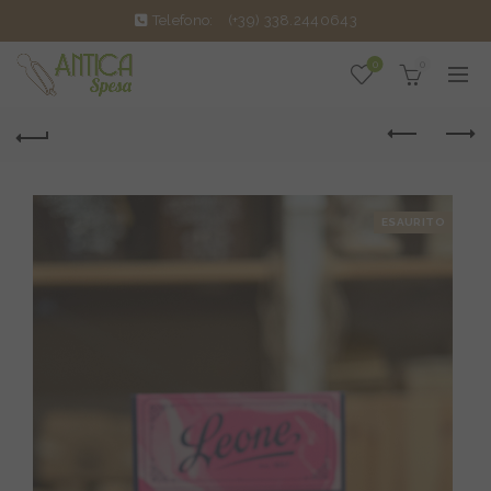
Telefono:
(+39) 338.2440643
0
0
ESAURITO