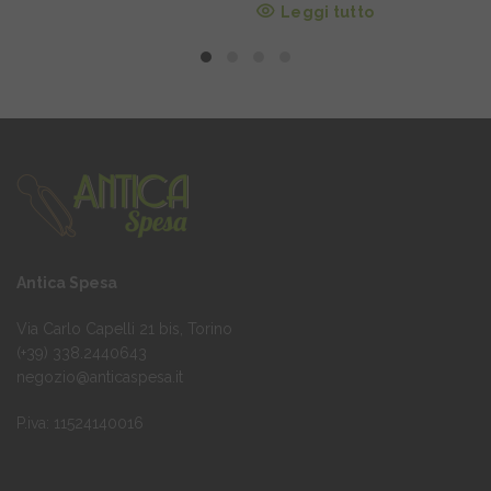
Leggi tutto
Antica Spesa
Via Carlo Capelli 21 bis, Torino
(+39) 338.2440643
negozio@anticaspesa.it
P.iva: 11524140016