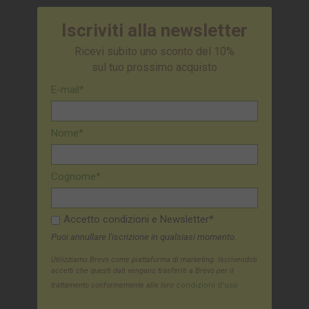
Iscriviti alla newsletter
Ricevi subito uno sconto del 10%
sul tuo prossimo acquisto
E-mail*
Nome*
Cognome*
Accetto condizioni e Newsletter*
Puoi annullare l'iscrizione in qualsiasi momento.
Utilizziamo Brevo come piattaforma di marketing. Iscrivendoti
accetti che questi dati vengano trasferiti a Brevo per il
trattamento conformemente alle loro
condizioni d'uso