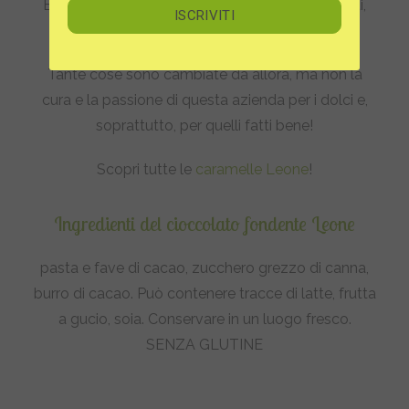
Benso Conte di Cavour era uno dei golosi clienti,
insieme ovviamente alla Casa Reale Savoia.
Tante cose sono cambiate da allora, ma non la
cura e la passione di questa azienda per i dolci e,
soprattutto, per quelli fatti bene!
Scopri tutte le
caramelle Leone
!
Ingredienti del cioccolato fondente Leone
pasta e fave di cacao, zucchero grezzo di canna,
burro di cacao. Può contenere tracce di latte, frutta
a gucio, soia. Conservare in un luogo fresco.
SENZA GLUTINE