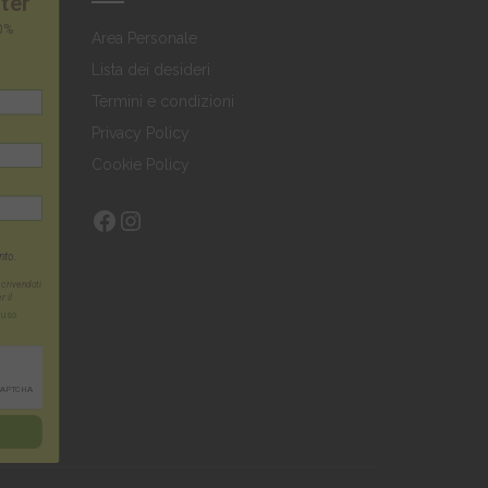
tter
10%
Area Personale
Lista dei desideri
Termini e condizioni
Privacy Policy
Cookie Policy
Facebook
Instagram
nto.
scrivendoti
r il
'uso