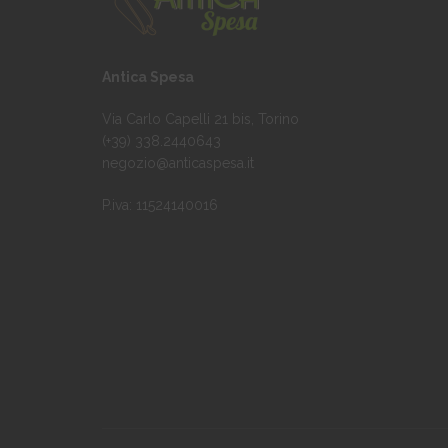
nella
pagina
del
Antica Spesa
prodotto
Via Carlo Capelli 21 bis, Torino
(+39) 338.2440643
negozio@anticaspesa.it
P.iva: 11524140016