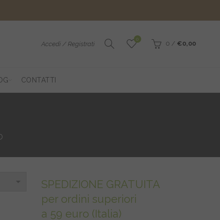
0
0
/
€
0,00
Accedi / Registrati
OG
CONTATTI
D
SPEDIZIONE GRATUITA
per ordini superiori
a 59 euro (Italia)