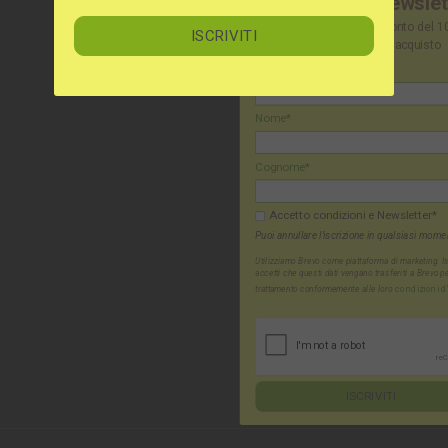
Iscriviti alla newsle
Ricevi subito uno sconto del 
sul tuo prossimo acquisto
E-mail*
Nome*
Cognome*
Accetto condizioni e Newsletter*
Puoi annullare l'iscrizione in qualsiasi mome
Utilizziamo Brevo come piattaforma di marketing. I
accetti che questi dati vengano trasferiti a Brevo pe
trattamento conformemente alle loro
condizioni d