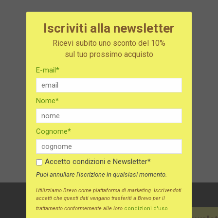
Iscriviti alla newsletter
Ricevi subito uno sconto del 10%
sul tuo prossimo acquisto
E-mail*
Nome*
Cognome*
Accetto condizioni e Newsletter*
Puoi annullare l'iscrizione in qualsiasi momento.
Utilizziamo Brevo come piattaforma di marketing. Iscrivendoti
accetti che questi dati vengano trasferiti a Brevo per il
trattamento conformemente alle loro
condizioni d'uso