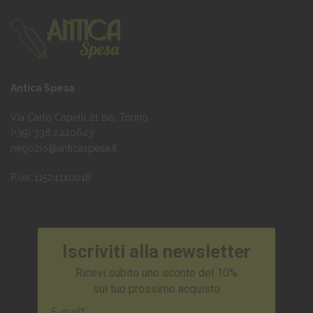
possono
possono
essere
essere
scelte
scelte
nella
nella
pagina
pagina
del
del
Antica Spesa
prodotto
prodotto
Via Carlo Capelli 21 bis, Torino
(+39) 338.2440643
negozio@anticaspesa.it
P.iva: 11524140016
Iscriviti alla newsletter
Ricevi subito uno sconto del 10%
sul tuo prossimo acquisto
E-mail*