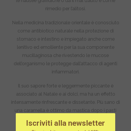
le nausee gravidiche o da il mal d’auto e come
rimedio per l’alitosi.
Nella medicina tradizionale orientale è conosciuto
come antibiotico naturale nella protezione di
stomaco e intestino e impiegato anche come
lenitivo ed emolliente per la sua componente
mucillaginosa che rivestendo le mucose
dell’organismo le protegge dall’attacco di agenti
infiammatori.
Il suo sapore forte e leggermente piccante è
associato al Natale e ai dolci, ma ha un effetto
intensamente rinfrescante e dissetante. Più sano di
una caramella è ottimo da mastica dopo i pasti
come digestivo.
Iscriviti alla newsletter