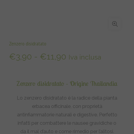
Zenzero disidratato
Fascia
€
3,90
-
€
11,90
Iva inclusa
di
prezzo:
Zenzero disidratato – Origine Thailandia
da
Lo zenzero disidratato è la radice della pianta
erbacea officinale, con proprietà
€3,90
antinfiammatorie naturali e digestive. Perfetto
a
infatti per combattere le nausee gravidiche o
da il mal d’auto e come rimedio per l’alitosi.