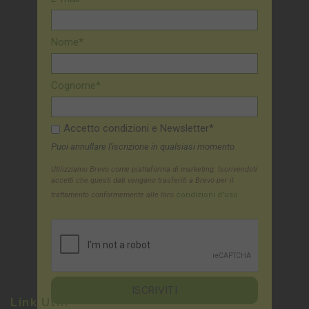
Nome*
Cognome*
Accetto condizioni e Newsletter*
Puoi annullare l'iscrizione in qualsiasi momento.
Utilizziamo Brevo come piattaforma di marketing. Iscrivendoti
accetti che questi dati vengano trasferiti a Brevo per il
trattamento conformemente alle loro
condizioni d'uso
Link Utili