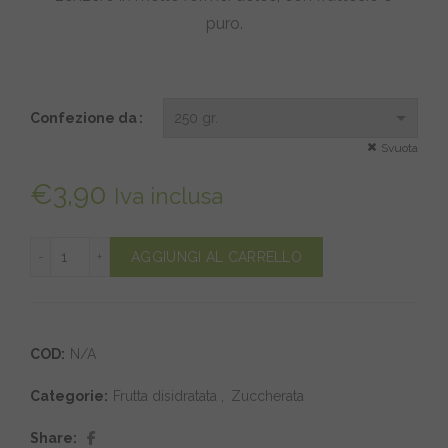
puro.
Confezione da
Svuota
€
3,90
Iva inclusa
Zenzero disidratato quantità
AGGIUNGI AL CARRELLO
COD:
N/A
Categorie:
Frutta disidratata
,
Zuccherata
Share