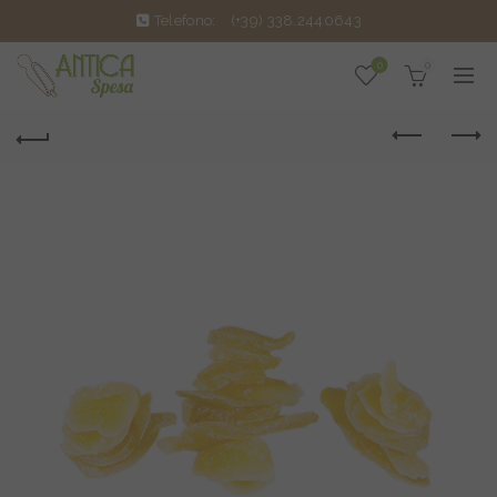
Telefono:
(+39) 338.2440643
0
0