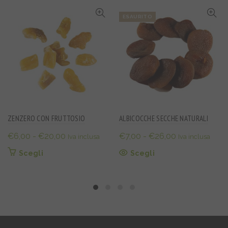
ESAURITO
ZENZERO CON FRUTTOSIO
ALBICOCCHE SECCHE NATURALI
Fascia
Fascia
€
6,00
-
€
20,00
€
7,00
-
€
26,00
Iva inclusa
Iva inclusa
di
di
Questo
Questo
Scegli
Scegli
prezzo:
prezzo:
prodotto
prodotto
da
da
ha
ha
€6,00
€7,00
più
più
varianti.
varianti.
a
a
Le
Le
€20,00
€26,00
opzioni
opzioni